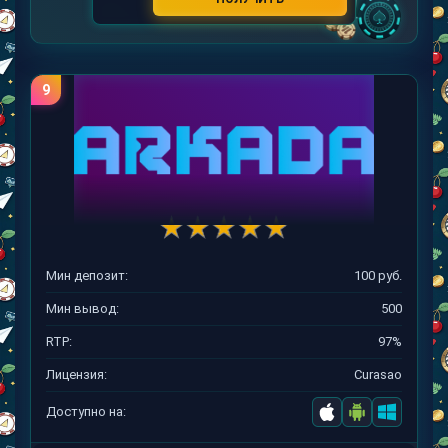
9
Мин депозит:
100 руб.
Мин вывод:
500
RTP:
97%
Лицензия:
Curasao
Доступно на: