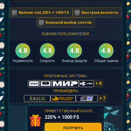
Велкам-пак 225% + 1000 FS
Быстрые выплаты
Большой выбор слотов
ОЦЕНКИ ПОЛЬЗОВАТЕЛЕЙ:
4.8
4.8
4.8
4.8
Надежность
Скорость
Вывод средств
Общая оценка
ПЛАТЕЖНЫЕ СИСТЕМЫ
+ 8
ПРОВАЙДЕРЫ
+ 7
ПРИВЕТСТВЕННЫЙ БОНУС
225% + 1000 FS
ПОЛУЧИТЬ