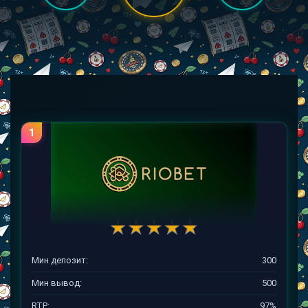
1
Мин депозит:
300
Мин вывод:
500
RTP:
97%