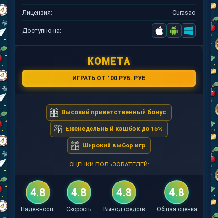
Лицензия:
Curasao
Доступно на:
KOMETA
ИГРАТЬ ОТ 100 РУБ. РУБ
Высокий приветственный бонус
Еженедельный кэшбэк до 15%
Широкий выбор игр
ОЦЕНКИ ПОЛЬЗОВАТЕЛЕЙ:
4.8
4.8
4.8
4.8
Надежность
Скорость
Вывод средств
Общая оценка