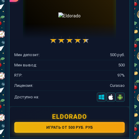
Мин депозит:
500 руб.
Мин вывод:
500
RTP:
97%
Лицензия:
Curasao
Доступно на:
ELDORADO
ИГРАТЬ ОТ 500 РУБ. РУБ