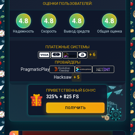
ОЦЕНКИ ПОЛЬЗОВАТЕЛЕЙ:
4.8
4.8
4.8
4.8
Надежность
Скорость
Вывод средств
Общая оценка
ПЛАТЕЖНЫЕ СИСТЕМЫ
+ 6
ПРОВАЙДЕРЫ
PragmaticPlay
Hacksaw
+ 5
ПРИВЕТСТВЕННЫЙ БОНУС
325% + 825 FS
ПОЛУЧИТЬ