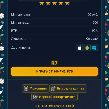
Мин депозит:
100 руб.
Мин вывод:
500
RTP:
97%
Лицензия:
Curasao
Доступно на:
R7
ИГРАТЬ ОТ 100 РУБ. РУБ
Фриспины
Вывод на крипту
Игровой ассортимент
ОЦЕНКИ ПОЛЬЗОВАТЕЛЕЙ: