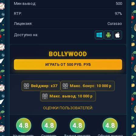
Мин вывод:
500
RTP:
97%
Лицензия:
Curasao
Доступно на:
BOLLYWOOD
ИГРАТЬ ОТ 500 РУБ. РУБ
Вейджер: х37
Макс. бонус: 10 000 р
Макс. вывод: 10 000 р
ОЦЕНКИ ПОЛЬЗОВАТЕЛЕЙ:
4.8
4.8
4.8
4.8